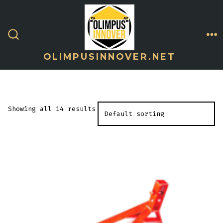
Skip
to
ME
content
SEARCH
TOGGLE
OLIMPUSINNOVER.NET
Showing all 14 results